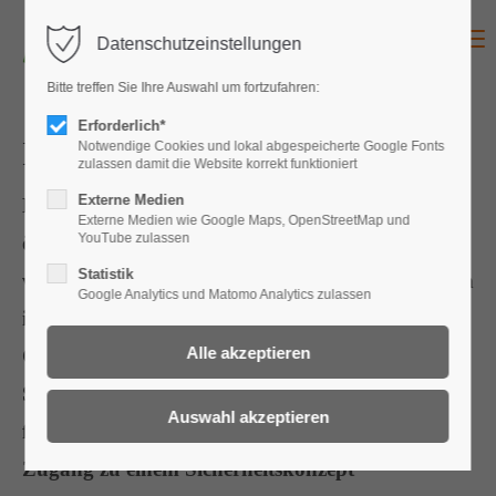
Menu
Datenschutzeinstellungen
Für den Zugang zu Ihrem
Bitte treffen Sie Ihre Auswahl um fortzufahren:
Konto melden Sie sich bitte
Erforderlich*
an:
Liste der aktuellen Lizenznehmer
Notwendige Cookies und lokal abgespeicherte Google Fonts
zulassen damit die Website korrekt funktioniert
Benutzername
Externe Medien
Bei der Vergabe von Aufträgen durch die
Externe Medien wie Google Maps, OpenStreetMap und
YouTube zulassen
öffentliche Hand wird vielfach ein Nachweis
Statistik
verlangt, der die Einhaltung der geltenden Regeln
Google Analytics und Matomo Analytics zulassen
Passwort
im Bereich Arbeitssicherheit und
Gesundheitsschutz bestätigt. Die Angabe
SylvaTOP-Lizenznummer (Der Branchenlösung
für die Forstwirtschaft) hilft dabei, zumindest den
Anmelden
Zugang zu einem Sicherheitskonzept
Register
|
Lost your password?