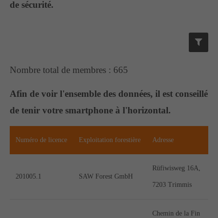
de sécurité.
Support
Lorem ipsum dolor sit amet:
Nombre total de membres : 665
24h
Afin de voir l'ensemble des données, il est conseillé
/ 365days
de tenir votre smartphone à l'horizontal.
We offer support for our customers
Numéro de licence
Exploitation forestière
Adresse
Mon - Fri 8:00am - 5:00pm
(GMT +1)
Rüfiwisweg 16A,
Get in touch
201005.1
SAW Forest GmbH
7203 Trimmis
Cybersteel Inc.
376-293 City Road, Suite 600
Chemin de la Fin