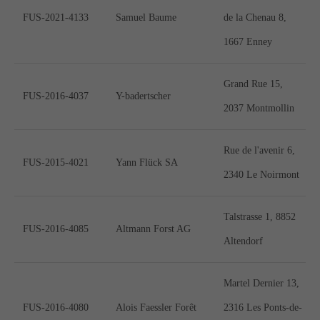
San Francisco, CA 94102
FUS-2021-4133
Samuel Baume
de la Chenau 8,
1667 Enney
Have any questions?
+44 1234 567 890
Grand Rue 15,
FUS-2016-4037
Y-badertscher
2037 Montmollin
Drop us a line
info@yourdomain.com
Rue de l'avenir 6,
FUS-2015-4021
Yann Flück SA
About us
2340 Le Noirmont
Lorem ipsum dolor sit amet, consectetuer
Talstrasse 1, 8852
adipiscing elit.
FUS-2016-4085
Altmann Forst AG
Altendorf
Aenean commodo ligula eget dolor. Aenean
massa. Cum sociis natoque penatibus et magnis
Martel Dernier 13,
dis parturient montes, nascetur ridiculus mus.
FUS-2016-4080
Alois Faessler Forêt
2316 Les Ponts-de-
Donec quam felis, ultricies nec.