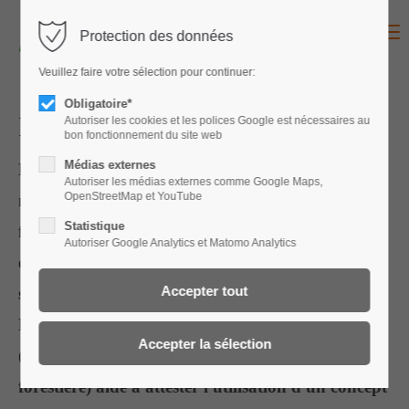
Menu
Protection des données
Für den Zugang zu Ihrem
Veuillez faire votre sélection pour continuer:
Konto melden Sie sich bitte
Obligatoire*
an:
Preneurs de licence
Autoriser les cookies et les polices Google est nécessaires au
bon fonctionnement du site web
Identifiant
Médias externes
Lors de l'attribution de travaux par des
Autoriser les médias externes comme Google Maps,
OpenStreetMap et YouTube
mandataires publics, il est souvent obligatoire de
Statistique
fournir un justificatif attestant de la bonne mise
Autoriser Google Analytics et Matomo Analytics
Mot de passe
en pratique des règles en vigueur en matière de
sécurité au travail et de protection de la santé.
L'indication du numéro de licence de SylvaTOP
(la Solution par branche pour l'économie
Connexion
forestière) aide à attester l'utilisation d'un concept
Register
|
Lost your password?