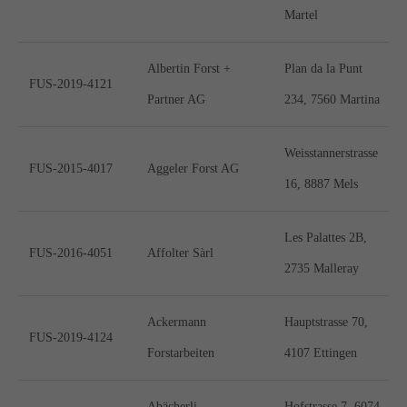
Martel
Albertin Forst +
Plan da la Punt
FUS-2019-4121
Partner AG
234, 7560 Martina
Weisstannerstrasse
FUS-2015-4017
Aggeler Forst AG
16, 8887 Mels
Les Palattes 2B,
FUS-2016-4051
Affolter Sàrl
2735 Malleray
Ackermann
Hauptstrasse 70,
FUS-2019-4124
Forstarbeiten
4107 Ettingen
Abächerli
Hofstrasse 7, 6074