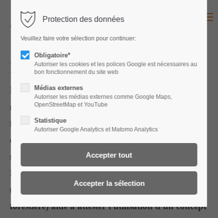
Menu
Protection des données
Für den Zugang zu Ihrem
Veuillez faire votre sélection pour continuer:
Konto melden Sie sich bitte
Obligatoire*
an:
Preneurs de licence
Autoriser les cookies et les polices Google est nécessaires au
bon fonctionnement du site web
Identifiant
Médias externes
Lors de l'attribution de travaux par des
Autoriser les médias externes comme Google Maps,
OpenStreetMap et YouTube
mandataires publics, il est souvent obligatoire de
Statistique
fournir un justificatif attestant de la bonne mise
Autoriser Google Analytics et Matomo Analytics
Mot de passe
en pratique des règles en vigueur en matière de
sécurité au travail et de protection de la santé.
L'indication du numéro de licence de SylvaTOP
(la Solution par branche pour l'économie
Connexion
forestière) aide à attester l'utilisation d'un concept
Register
|
Lost your password?