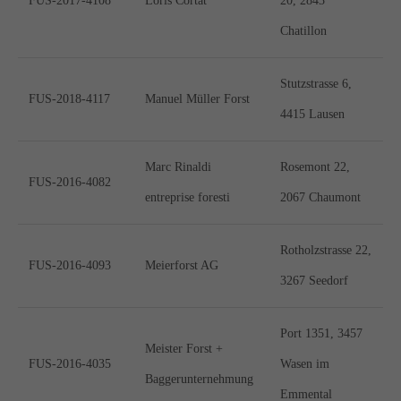
FUS-2017-4108
Loris Cortat
20, 2843
Chatillon
Stutzstrasse 6,
FUS-2018-4117
Manuel Müller Forst
4415 Lausen
Marc Rinaldi
Rosemont 22,
FUS-2016-4082
entreprise foresti
2067 Chaumont
Rotholzstrasse 22,
FUS-2016-4093
Meierforst AG
3267 Seedorf
Port 1351, 3457
Meister Forst +
FUS-2016-4035
Wasen im
Baggerunternehmung
Emmental