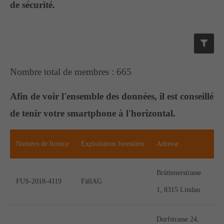
de sécurité.
Support
Lorem ipsum dolor sit amet:
Nombre total de membres : 665
24h
Afin de voir l'ensemble des données, il est conseillé
/ 365days
de tenir votre smartphone à l'horizontal.
We offer support for our customers
Numéro de licence
Exploitation forestière
Adresse
L
Mon - Fri 8:00am - 5:00pm
(GMT +1)
Brüttenerstrasse
Get in touch
FUS-2018-4119
FällAG
1, 8315 Lindau
Cybersteel Inc.
376-293 City Road, Suite 600
Dorfstrasse 24,