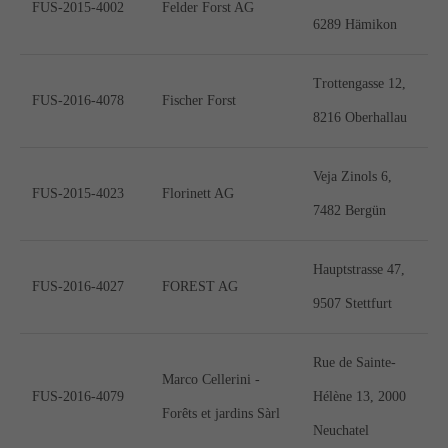
FUS-2015-4002
Felder Forst AG
San Francisco, CA 94102
6289 Hämikon
Have any questions?
Trottengasse 12,
FUS-2016-4078
Fischer Forst
+44 1234 567 890
8216 Oberhallau
Drop us a line
Veja Zinols 6,
info@yourdomain.com
FUS-2015-4023
Florinett AG
7482 Bergün
About us
Hauptstrasse 47,
FUS-2016-4027
FOREST AG
Lorem ipsum dolor sit amet, consectetuer
9507 Stettfurt
adipiscing elit.
Aenean commodo ligula eget dolor. Aenean
Rue de Sainte-
Marco Cellerini -
massa. Cum sociis natoque penatibus et magnis
FUS-2016-4079
Hélène 13, 2000
Forêts et jardins Sàrl
dis parturient montes, nascetur ridiculus mus.
Neuchatel
Donec quam felis, ultricies nec.