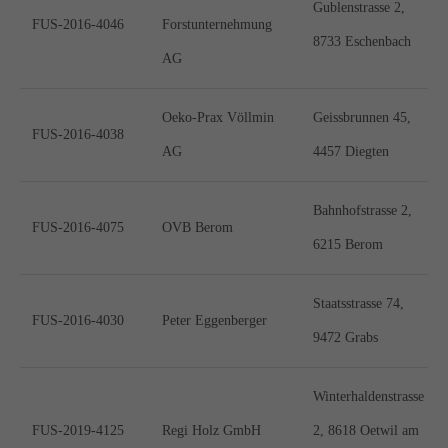
Gublenstrasse 2,
San Francisco, CA 94102
FUS-2016-4046
Forstunternehmung
8733 Eschenbach
AG
Have any questions?
+44 1234 567 890
Oeko-Prax Völlmin
Geissbrunnen 45,
FUS-2016-4038
AG
4457 Diegten
Drop us a line
info@yourdomain.com
Bahnhofstrasse 2,
FUS-2016-4075
OVB Berom
About us
6215 Berom
Lorem ipsum dolor sit amet, consectetuer
Staatsstrasse 74,
adipiscing elit.
FUS-2016-4030
Peter Eggenberger
9472 Grabs
Aenean commodo ligula eget dolor. Aenean
massa. Cum sociis natoque penatibus et magnis
Winterhaldenstrasse
dis parturient montes, nascetur ridiculus mus.
FUS-2019-4125
Regi Holz GmbH
2, 8618 Oetwil am
Donec quam felis, ultricies nec.