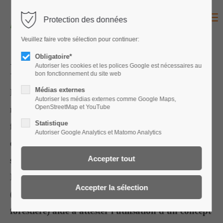
Menu
Protection des données
Für den Zugang zu Ihrem
Veuillez faire votre sélection pour continuer:
Konto melden Sie sich bitte
Obligatoire*
an:
Preneurs de licence
Autoriser les cookies et les polices Google est nécessaires au
bon fonctionnement du site web
Identifiant
Médias externes
Lors de l'attribution de travaux par des
Autoriser les médias externes comme Google Maps,
OpenStreetMap et YouTube
mandataires publics, il est souvent obligatoire de
Statistique
fournir un justificatif attestant de la bonne mise
Autoriser Google Analytics et Matomo Analytics
Mot de passe
en pratique des règles en vigueur en matière de
sécurité au travail et de protection de la santé.
L'indication du numéro de licence de SylvaTOP
(la Solution par branche pour l'économie
Connexion
forestière) aide à attester l'utilisation d'un concept
Register
|
Lost your password?