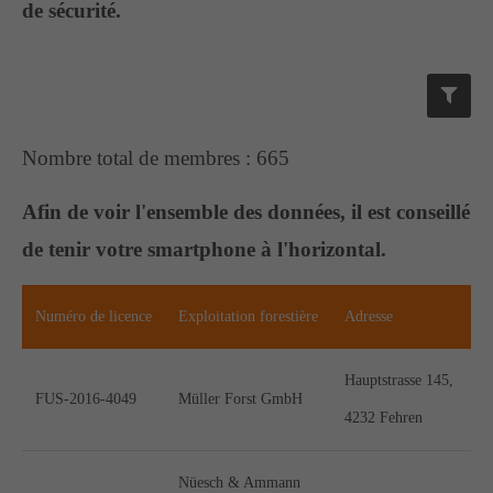
de sécurité.
Support
Lorem ipsum dolor sit amet:
Nombre total de membres : 665
24h
Afin de voir l'ensemble des données, il est conseillé
/ 365days
de tenir votre smartphone à l'horizontal.
We offer support for our customers
Numéro de licence
Exploitation forestière
Adresse
Mon - Fri 8:00am - 5:00pm
(GMT +1)
Hauptstrasse 145,
Get in touch
FUS-2016-4049
Müller Forst GmbH
4232 Fehren
Cybersteel Inc.
376-293 City Road, Suite 600
Nüesch & Ammann